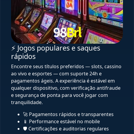
⚡ Jogos populares e saques
rápidos
Encontre seus títulos preferidos — slots, cassino
ao vivo e esportes — com suporte 24h e
pagamentos ágeis. A experiência é estável em
qualquer dispositivo, com verificação antifraude
e segurança de ponta para você jogar com
tranquilidade.
🚀 Pagamentos rápidos e transparentes
📱 Performance estável no mobile
🛡️ Certificações e auditorias regulares