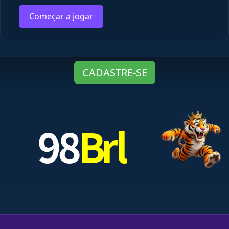
Começar a jogar
CADASTRE-SE