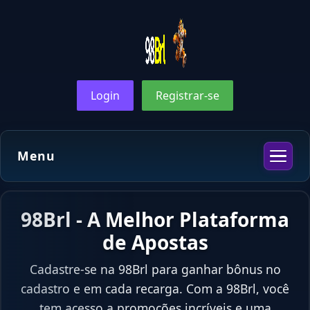
Login
Registrar-se
Menu
98Brl - A Melhor Plataforma
de Apostas
Cadastre-se na 98Brl para ganhar bônus no
cadastro e em cada recarga. Com a 98Brl, você
tem acesso a promoções incríveis e uma