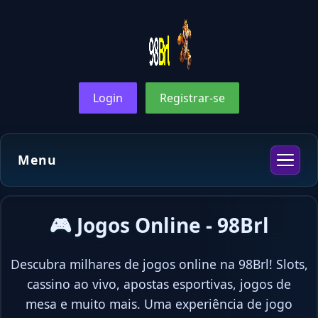
Login
Registrar-se
Menu
🎮 Jogos Online - 98Brl
Descubra milhares de jogos online na 98Brl! Slots,
cassino ao vivo, apostas esportivas, jogos de
mesa e muito mais. Uma experiência de jogo