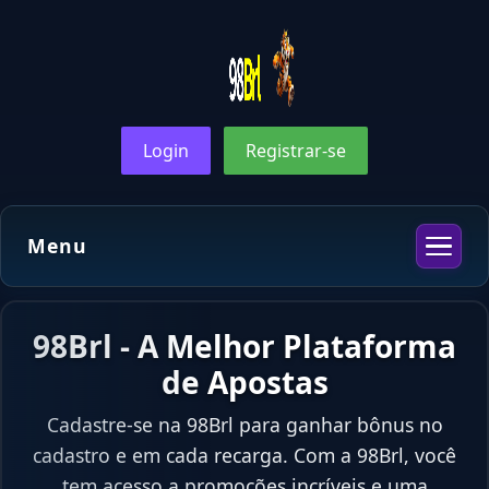
Login
Registrar-se
Menu
98Brl - A Melhor Plataforma
de Apostas
Cadastre-se na 98Brl para ganhar bônus no
cadastro e em cada recarga. Com a 98Brl, você
tem acesso a promoções incríveis e uma