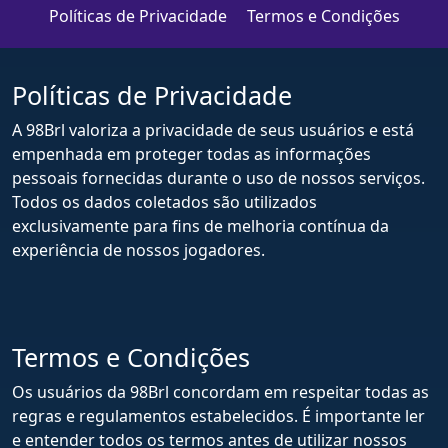
Políticas de Privacidade
Termos e Condições
Políticas de Privacidade
A 98Brl valoriza a privacidade de seus usuários e está
empenhada em proteger todas as informações
pessoais fornecidas durante o uso de nossos serviços.
Todos os dados coletados são utilizados
exclusivamente para fins de melhoria contínua da
experiência de nossos jogadores.
Termos e Condições
Os usuários da 98Brl concordam em respeitar todas as
regras e regulamentos estabelecidos. É importante ler
e entender todos os termos antes de utilizar nossos