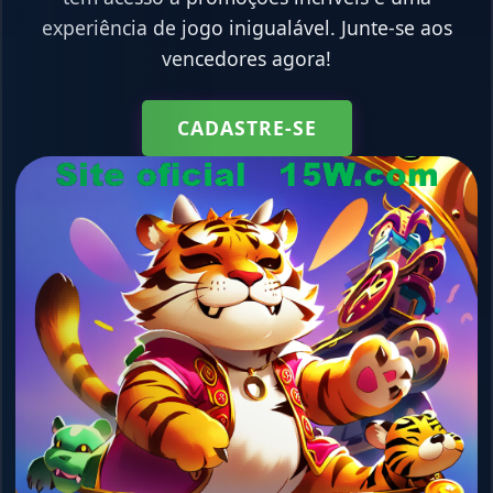
experiência de jogo inigualável. Junte-se aos
vencedores agora!
CADASTRE-SE