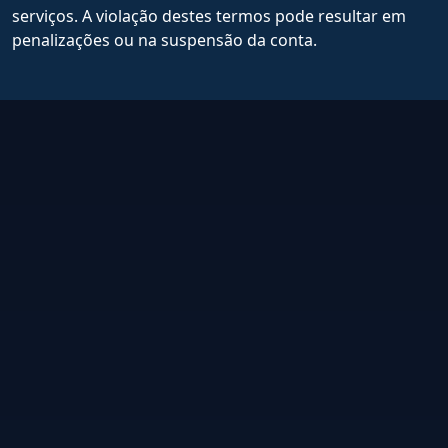
serviços. A violação destes termos pode resultar em
penalizações ou na suspensão da conta.