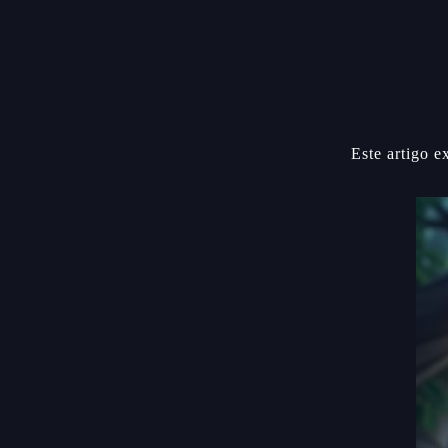
Este artigo e