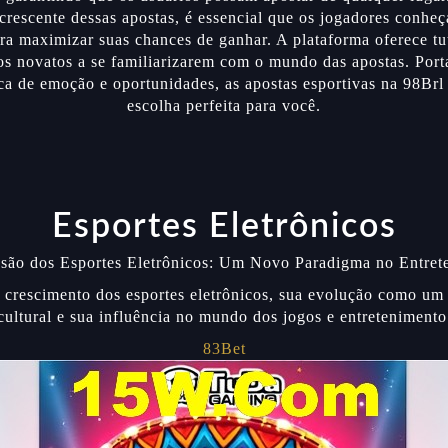
crescente dessas apostas, é essencial que os jogadores conheç
ara maximizar suas chances de ganhar. A plataforma oferece tut
s novatos a se familiarizarem com o mundo das apostas. Port
ca de emoção e oportunidades, as apostas esportivas na 98Brl
escolha perfeita para você.
Esportes Eletrônicos
são dos Esportes Eletrônicos: Um Novo Paradigma no Entret
 crescimento dos esportes eletrônicos, sua evolução como u
cultural e sua influência no mundo dos jogos e entretenimento
83Bet