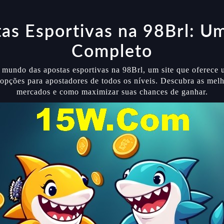
as Esportivas na 98Brl: U
Completo
 mundo das apostas esportivas na 98Brl, um site que oferece
opções para apostadores de todos os níveis. Descubra as melh
mercados e como maximizar suas chances de ganhar.