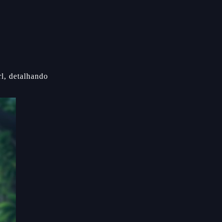
rl, detalhando