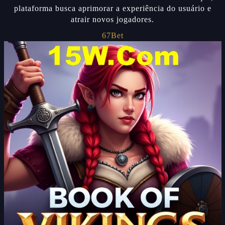
plataforma busca aprimorar a experiência do usuário e
atrair novos jogadores.
67Bet