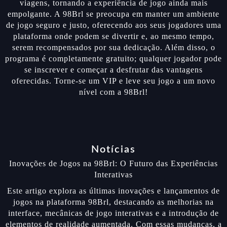
viagens, tornando a experiência de jogo ainda mais
empolgante. A 98Brl se preocupa em manter um ambiente
de jogo seguro e justo, oferecendo aos seus jogadores uma
plataforma onde podem se divertir e, ao mesmo tempo,
serem recompensados por sua dedicação. Além disso, o
programa é completamente gratuito; qualquer jogador pode
se inscrever e começar a desfrutar das vantagens
oferecidas. Torne-se um VIP e leve seu jogo a um novo
nível com a 98Brl!
Notícias
Inovações de Jogos na 98Brl: O Futuro das Experiências
Interativas
Este artigo explora as últimas inovações e lançamentos de
jogos na plataforma 98Brl, destacando as melhorias na
interface, mecânicas de jogo interativas e a introdução de
elementos de realidade aumentada. Com essas mudanças, a