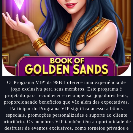
O 'Programa VIP' da 98Brl oferece uma experiência de
jogo exclusiva para seus membros. Este programa é
projetado para reconhecer e recompensar jogadores leais,
proporcionando benefícios que vão além das expectativas.
Participar do Programa VIP significa acesso a bônus
especiais, promoções personalizadas e suporte ao cliente
prioritário. Os membros VIP também têm a oportunidade de
desfrutar de eventos exclusivos, como torneios privados e