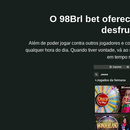
O 98Brl bet ofere
desfru
Além de poder jogar contra outros jogadores e co
qualquer hora do dia. Quando tiver vontade, vá ao
em tempo r