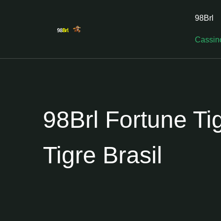
98Brl
Cassino
98Brl Fortune Ti
Tigre Brasil