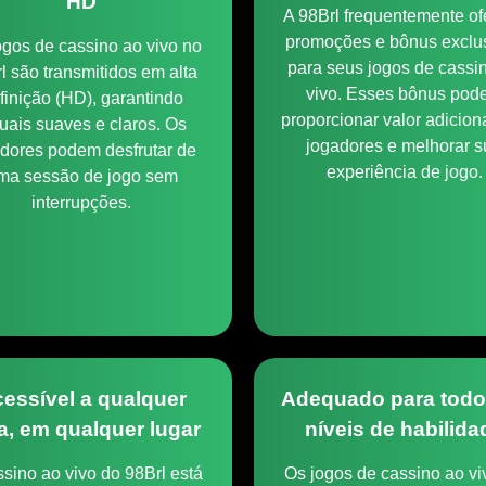
HD
A 98Brl frequentemente of
promoções e bônus exclu
ogos de cassino ao vivo no
para seus jogos de cassi
l são transmitidos em alta
vivo. Esses bônus pod
finição (HD), garantindo
proporcionar valor adicion
suais suaves e claros. Os
jogadores e melhorar 
dores podem desfrutar de
experiência de jogo.
ma sessão de jogo sem
interrupções.
essível a qualquer
Adequado para todo
a, em qualquer lugar
níveis de habilida
sino ao vivo do 98Brl está
Os jogos de cassino ao vi