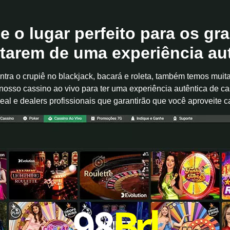
ce o lugar perfeito para os g
tarem de uma experiência au
ntra o crupiê no blackjack, bacará e roleta, também temos mui
 nosso cassino ao vivo para ter uma experiência autêntica de
eal e dealers profissionais que garantirão que você aproveite c