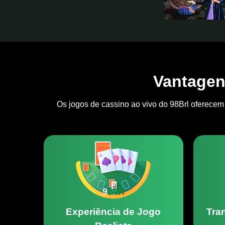
Vantagen
Os jogos de cassino ao vivo do 98Brl oferecem
Experiência de Jogo
Tra