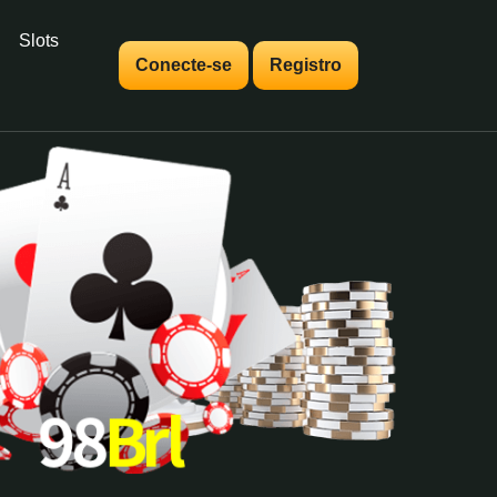
Slots
Conecte-se
Registro