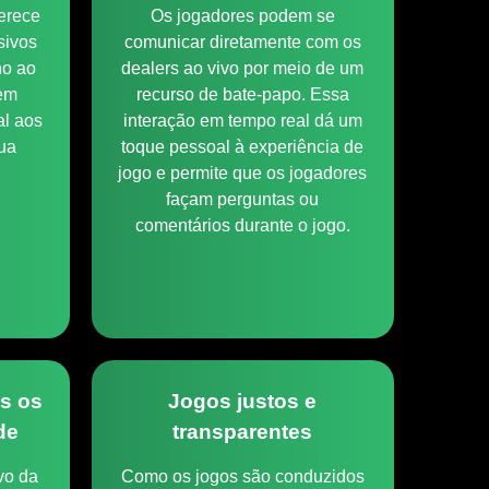
erece
Os jogadores podem se
sivos
comunicar diretamente com os
no ao
dealers ao vivo por meio de um
em
recurso de bate-papo. Essa
al aos
interação em tempo real dá um
sua
toque pessoal à experiência de
jogo e permite que os jogadores
façam perguntas ou
comentários durante o jogo.
s os
Jogos justos e
de
transparentes
vo da
Como os jogos são conduzidos