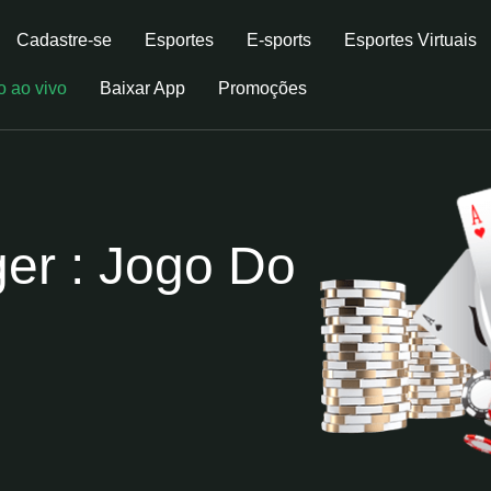
Cadastre-se
Esportes
E-sports
Esportes Virtuais
 ao vivo
Baixar App
Promoções
ger : Jogo Do