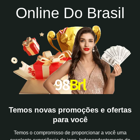
Online Do Brasil
Temos novas promoções e ofertas
para você
Temos o compromisso de proporcionar a você uma