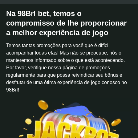
Na 98Brl bet, temos o
compromisso de lhe proporcionar
a melhor experiência de jogo
Temos tantas promoções para você que é difícil
acompanhar todas elas! Mas não se preocupe, nós o
manteremos informado sobre o que está acontecendo.
Por favor, verifique nossa página de promoções
regularmente para que possa reivindicar seu bônus e
desfrutar de uma ótima experiência de jogo conosco no
98Brl!