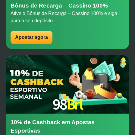
Bônus de Recarga – Cassino 100%
Ative o Bônus de Recarga – Cassino 100% e siga
para o seu depósito.
Apostar agora
10% de Cashback em Apostas
Esportivas