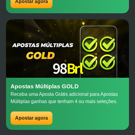
Apostar agora
Apostas Múltiplas GOLD
Receba uma Aposta Grátis adicional para Apostas
Múltiplas ganhas que tenham 4 ou mais seleções.
Apostar agora