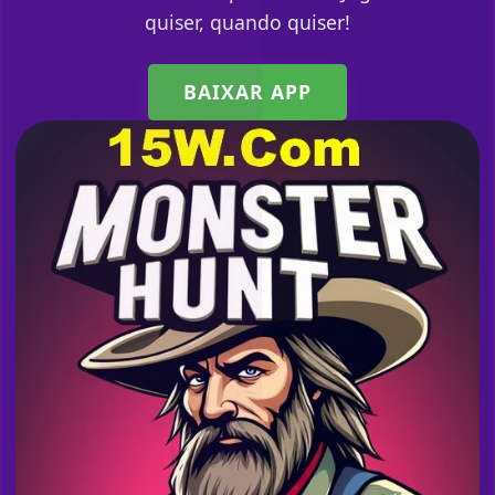
quiser, quando quiser!
BAIXAR APP