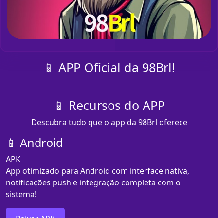
📱 APP Oficial da 98Brl!
📱 Recursos do APP
Descubra tudo que o app da 98Brl oferece
📱 Android
APK
App otimizado para Android com interface nativa,
notificações push e integração completa com o
sistema!