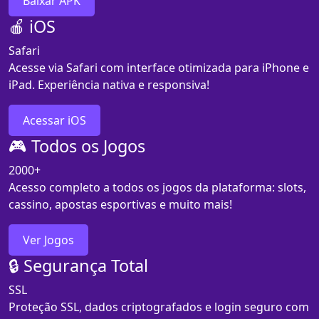
Baixar APK
🍎 iOS
Safari
Acesse via Safari com interface otimizada para iPhone e
iPad. Experiência nativa e responsiva!
Acessar iOS
🎮 Todos os Jogos
2000+
Acesso completo a todos os jogos da plataforma: slots,
cassino, apostas esportivas e muito mais!
Ver Jogos
🔒 Segurança Total
SSL
Proteção SSL, dados criptografados e login seguro com