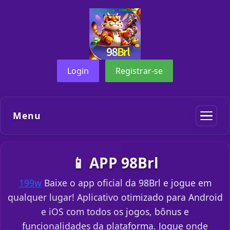
Login
Registrar-se
Menu
📱 APP 98Brl
199w
Baixe o app oficial da 98Brl e jogue em
qualquer lugar! Aplicativo otimizado para Android
e iOS com todos os jogos, bônus e
funcionalidades da plataforma. Jogue onde