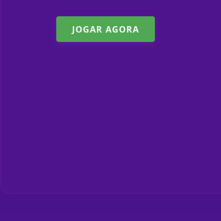
JOGAR AGORA