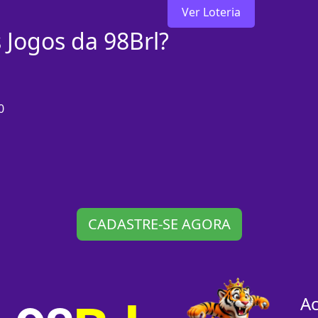
Ver Loteria
 Jogos da 98Brl?
0
CADASTRE-SE AGORA
A