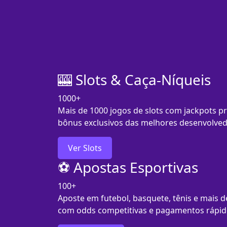
🎰 Slots & Caça-Níqueis
1000+
Mais de 1000 jogos de slots com jackpots pr
bônus exclusivos das melhores desenvolved
Ver Slots
⚽ Apostas Esportivas
100+
Aposte em futebol, basquete, tênis e mais d
com odds competitivas e pagamentos rápid