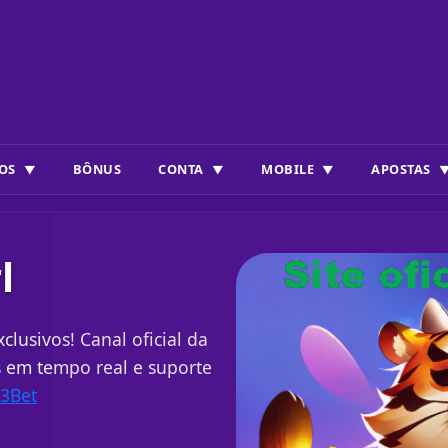
OS
BÔNUS
CONTA
MOBILE
APOSTAS
l
lusivos! Canal oficial da
s em tempo real e suporte
3Bet