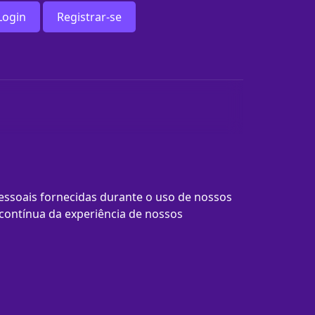
Login
Registrar-se
essoais fornecidas durante o uso de nossos
 contínua da experiência de nossos