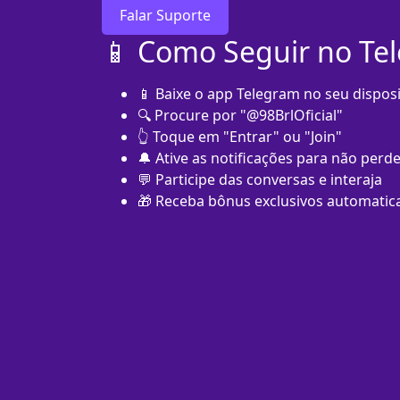
Falar Suporte
📱 Como Seguir no Te
📱 Baixe o app Telegram no seu disposi
🔍 Procure por "@98BrlOficial"
👆 Toque em "Entrar" ou "Join"
🔔 Ative as notificações para não perd
💬 Participe das conversas e interaja
🎁 Receba bônus exclusivos automati