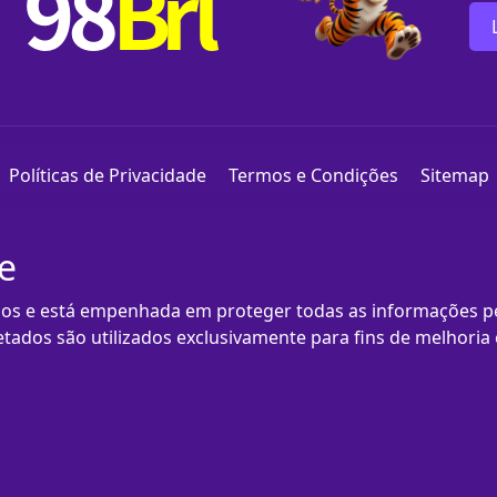
Políticas de Privacidade
Termos e Condições
Sitemap
de
ários e está empenhada em proteger todas as informações p
tados são utilizados exclusivamente para fins de melhoria