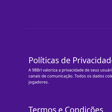
Políticas de Privacida
A 98Brl valoriza a privacidade de seus usu
canais de comunicação. Todos os dados cole
jogadores.
Termos e Condições