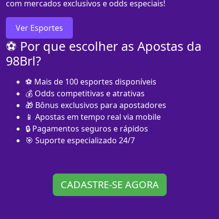
com mercados exclusivos e odds especiais!
Ver Esportes
⚽ Por que escolher as Apostas da
98Brl?
⚽ Mais de 100 esportes disponíveis
💰 Odds competitivas e atrativas
🎁 Bônus exclusivos para apostadores
📱 Apostas em tempo real via mobile
🔒 Pagamentos seguros e rápidos
🎯 Suporte especializado 24/7
CADASTRE-SE AGORA