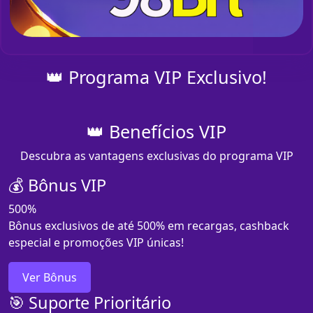
👑 Programa VIP Exclusivo!
👑 Benefícios VIP
Descubra as vantagens exclusivas do programa VIP
💰 Bônus VIP
500%
Bônus exclusivos de até 500% em recargas, cashback
especial e promoções VIP únicas!
Ver Bônus
🎯 Suporte Prioritário