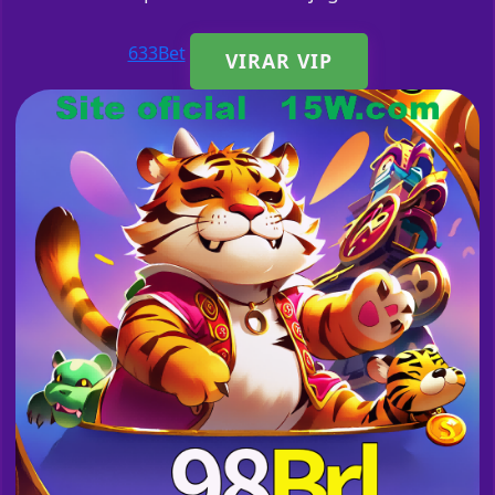
633Bet
VIRAR VIP